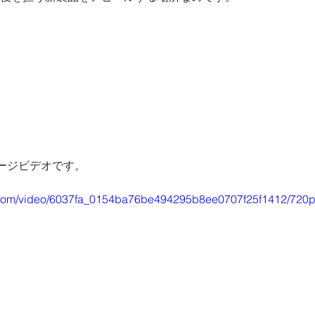
ージビデオです。
ic.com/video/6037fa_0154ba76be494295b8ee0707f25f1412/720p