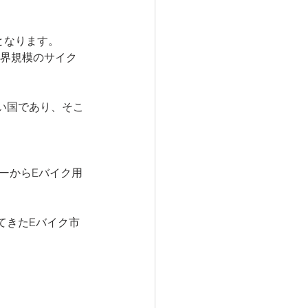
となります。
世界規模のサイク
い国であり、そこ
ーからEバイク用
。
てきたEバイク市