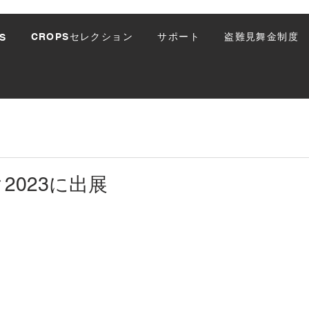
CROPSセレクション
サポート
盗難見舞金制度
S
2023に出展