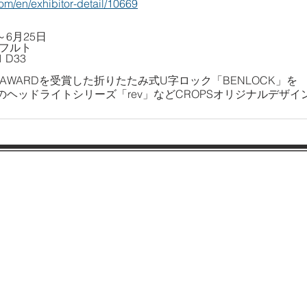
om/en/exhibitor-detail/10669
～6月25日
クフルト
 D33
IGN AWARDを受賞した折りたたみ式U字ロック「BENLOCK」を
ヘッドライトシリーズ「rev」などCROPSオリジナルデザイ
〒652-0834
神戸市兵庫区本町1-1-24
Tel：078-381-7494 Fax：078-381-7495
© CROPS Co.,Ltd.