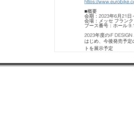
https://www.eurobike.c
■概要
会期：2023年6月21日
会場：メッセ フラン
ブース番号：ホール 9.1
2023年度のiF DES
はじめ、今後発売予定の
トを展示予定
会社案内
各種規約
会社概要
SDGsへの取り組み
会社沿革
​​おしらせ
サポート
​取扱説明書