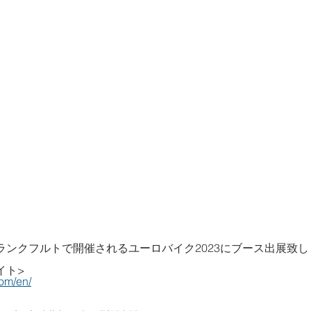
フランクフルトで開催されるユーロバイク2023にブース出展致
イト>
om/en/