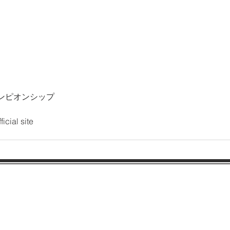
ンピオンシップ
cial site
〒652-0834
神戸市兵庫区本町1-1-24
Tel：078-381-7494 Fax：078-381-7495