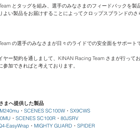
cing Team とタッグを組み、選手のみなさまのフィードバックを
りよい製品をお届けすることによってクロップスブランドのさ
。
cing Team の選手のみなさまが日々のライドでの安全面をサポー
ー契約を通しまして、KINAN Racing Team さまが行っ
に参加できればと考えております。
eam さまへ提供した製品
M240mu
・
SCENES SC100W
・
SX9CWS
00MU
・
SCENES SC100R
・
80JSRV
Q4-EasyWrap
・
MIGHTY GUARD
・
SPIDER