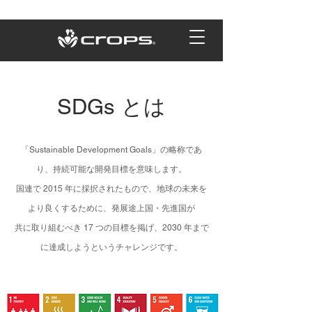
SDGs とは
「Sustainable Development Goals」の略称であ
り、持続可能な開発目標を意味します。
国連で 2015 年に採択されたもので、地球の未来を
より良くするために、発展途上国・先進国が
共に取り組むべき 17 つの目標を掲げ、2030 年まで
に達成しようというチャレンジです。