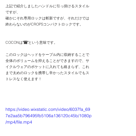
上記で紹介しましたハンドルに引っ掛けるスタイル
ですが、
確かにそれ専用ロックは斬新ですが、それだけでは
終わらないのがCROPSコンパクトロックです。
COCONは
"繭"
という意味です。
このロックはヘッドをケーブル内に収納することで
全体のボリュームを抑えることができますので、サ
イクルウェアのポケットに入れても絡まらず、これ
まで太めのロックを携帯し辛かったスタイルでもス
トレスなく使えます！
https://video.wixstatic.com/video/6037fa_69
7e2aa5b796495fb5106a136120c45b/1080p
/mp4/file.mp4