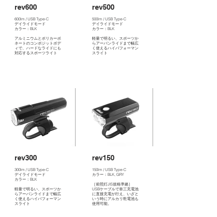
rev600
rev500
600lm / USB Type-C
500lm / USB Type-C
デイライドモード
デイライドモード
カラー：BLK
カラー：BLK
アルミニウムとポリカーボ
軽量で明るい、スポーツか
ネートのコンポジットボデ
らアーバンライドまで幅広
ィで、ハードなライドにも
く使えるハイパフォーマン
対応するスポーツライト
スライト
rev300
rev150
300lm / USB Type-C
150lm / USB Type-C
デイライドモード
カラー：BLK, GRY
カラー：BLK
［前照灯JIS規格準拠］
軽量で明るい、スポーツか
USBケーブルで単三充電池
らアーバンライドまで幅広
に直接充電が行え、いざと
く使えるハイパフォーマン
いう時にアルカリ乾電池も
スライト
使用可能。