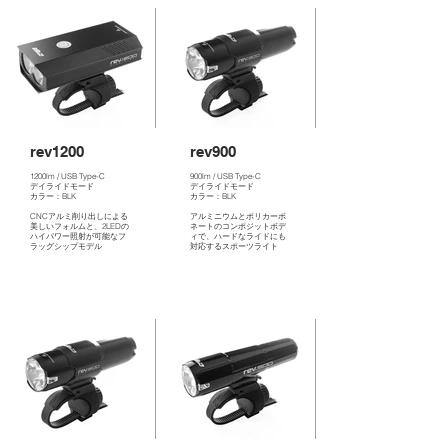
rev1200
rev900
1200lm / USB Type-C
900lm / USB Type-C
デイライドモード
デイライドモード
カラー：BLK
カラー：BLK
CNCアルミ削り出しによる
アルミニウムとポリカーボ
美しいフォルムと、2LEDの
ネートのコンポジットボデ
ハイパワー照射が可能なフ
ィで、ハードなライドにも
ラッグシップモデル
対応するスポーツライト