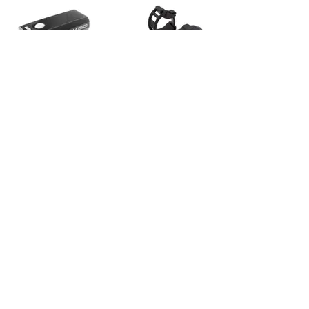
v150
SX9-CWS
150lm / 単3形乾電池
100lm / 単4形乾電池
カラー：BLK, WHT, GRY,
カラー：BLK, WHT
BLUE, G.GRN
［前照灯JIS規格準拠］
［前照灯JIS規格準拠］
ハンドルバー下付け設計
単3形乾電池で150ルーメン
で、振動による光のチラつ
の明るさを持ち、カラーバ
きを軽減します。
リエーション豊富なアーバ
ンライト