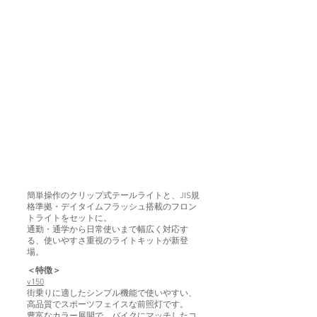
簡単操作のクリップ式テールライトと、JIS規
格準拠・デイタイムフラッシュ搭載のフロン
トライトをセットに。
通勤・通学から日常使いまで幅広く対応す
る、使いやすさ重視のライトキットが新登
場。
＜特徴＞
v150
街乗りに適したシンプル機能で使いやすい、
高品質でスポーツフェイスな前照灯です。
豊富なカラー展開で、バイクにマッチしたコ