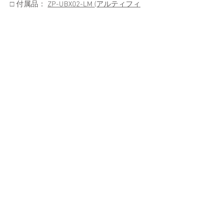
□ 付属品：
ZP-UBX02-LM (アルティフィ
ックスブラケット)
単3形乾電池 ×2 (点灯
確認用テスト電池)
EZ1-SPORTS
TAIL LIGHT : EZ1-SPORTS（イーゼット1ス
ポーツ）
□ ボディカラー：ブラック / レンズ：レ
ッド
□ LED：レッドLED x 1
□ 本体サイズ (W×H×D) / 重量 ：
34 × 32 × 19mm / 11g
□ 機能 / 連続点灯時間 (個体差がある場合
があります)
点灯：200時間 / 点滅1：300時間 / 点滅
2：360時間
□ バッテリー：CR2032 × 1