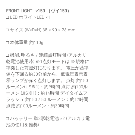
FRONT LIGHT : v150 （ヴイ150）
□ LED ホワイトLED ×1
□ サイズ (W×D×H) 38 × 90 × 26 mm
□ 本体重量 約110g
□ 機能, 明るさ / 連続点灯時間 (アルカリ
乾電池使用時) ※1点灯モードはJIS規格に
準拠した前照灯になります。 電圧が基準
値を下回る約30分前から、低電圧表示表
示ランプが赤く点灯します。 点灯 約150
ルーメン(JIS※1)：約9時間 点灯 約100ル
ーメン (JIS※1)：約14時間 デイタイムフ
ラッシュ 約150 / 50 ルーメン：約17時間
点滅 約100ルーメン：約30時間
□ バッテリー 単3形乾電池 ×2 (アルカリ電
池の使用を推奨)