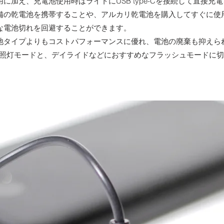
使用に加え、充電池使用時はライトにUSB type-Cを接続して直接
備の乾電池を携帯することや、アルカリ乾電池を購入してすぐに使
な電池切れを回避することができます。
池タイプよりもコストパフォーマンスに優れ、電池の廃棄も抑えられ
た前照灯モードと、デイライドなどにおすすめなフラッシュモードに