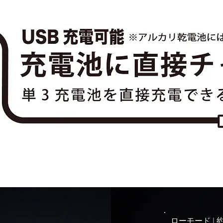
ローモード | ​約 