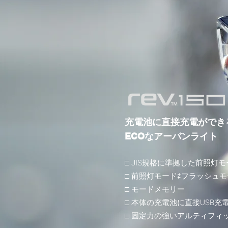
充電池に直接充電ができ
ECOなアーバンライト
□ JIS規格に準拠した前照灯
​□ 前照灯モード⇄フラッシュ
□ モードメモリー
□ 本体の充電池に直接USB充
​□ 固定力の強いアルティフ