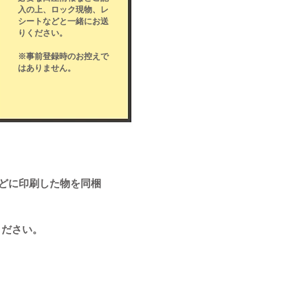
入の上、ロック現物、レ
シートなどと一緒にお送
りください。
​※事前登録時のお控えで
はありません。
などに印刷した物を同梱
ください。