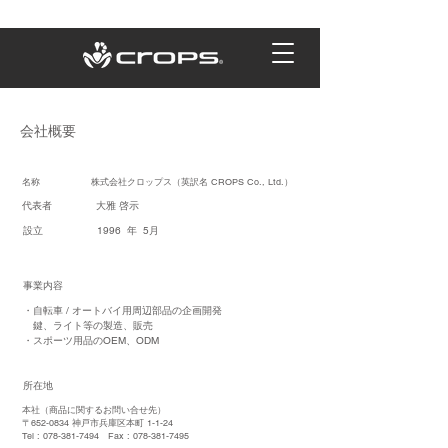
会社概要
名称 株式会社クロップス（英訳名 CROPS Co., Ltd.）
代表者 大雅 啓示
設立 1996 年 5月
事業内容
・自転車 / オートバイ用周辺部品の企画開発
鍵、ライト等の製造、販売
・スポーツ用品のOEM、ODM
所在地
本社（商品に関するお問い合せ先）
〒652-0834 神戸市兵庫区本町 1-1-24
Tel : 078-381-7494 Fax : 078-381-7495