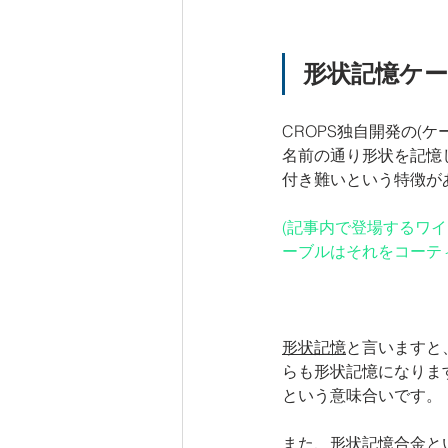
形状記憶ケ
CROPS独自開発の(
名前の通り形状を記憶
付き難いという特徴が
(記事内で登場するワ
ーブルはそれをコーテ
形状記憶
と言いますと
らも形状記憶になりま
という意味合いです。
また、
形状記憶合金
と