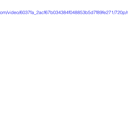
ic.com/video/6037fa_2acf67b034384f048853b5d7f89fe271/720p/