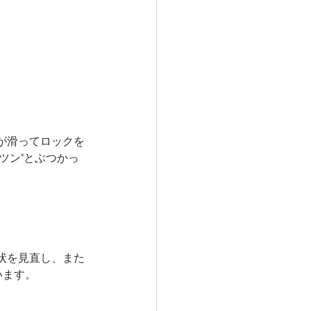
。
が滑ってロックを
ツン"とぶつかっ
状を見直し、また
います。