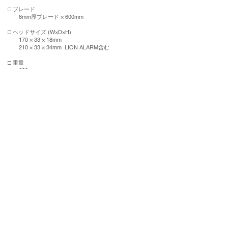
□ ブレード
6mm厚ブレード × 600mm
□ ヘッドサイズ (W×D×H)
170 × 33 × 18mm
210 × 33 × 34mm LION ALARM含む
□ 重量
620g
750g LION ALARM含む
□ 付属品
ディンプルキー ×3 /
ZP-BKT007K (ユニバーサルブラ
ケット)、
ファスナーバンド x 2 、プラスネジx 2
USB (Type-C) ケーブル (LION ALARMセット)
この商品をストアで購入する
会社案内
各種規約
会社概要
SDGsへの取り組み
会社沿革
​​おしらせ