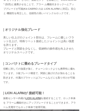
” (別売)と連携させることで、アラー ム機能付きロックへとアッ
プグレードが可能(K4-CABRIO のみ LION ALARM に対応)。安心
と 機能性を両立した、信頼性の高いバイシクルロックです。
​| オリジナル強化ブレード
美しい仕上げのジョイント部分は、フレームに優しいフラ
ット仕上げ。特殊リベット接続したジョイントは高い強度
を誇ります。
ブレードと関節を少なくし、収納時の操作感を向上させた
オリジナルスペックです。
​|
コンパクトに畳めるブレードタイプ
​切断に対しての強度が強く、チェーンロックよりも携帯性に優れ
ています。３枚ブレード構造で、関節に曲げの力が加わることを
防ぎます。付属のブラケットはフレームなどにも取り付けが可能
です。
​|
LION ALARMが ​
接続可能！
振動センサー内蔵の
LION ALARM
を接続することで、ロック本体
を ​アラーム機能付きにアップグレードすることができます。アラ
ーム充電中でもロック単体で使用可能。