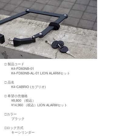
​□ 製品コード
K4-FD60NB-01
K4-FD60NB-AL-01 LION ALARMセット
□ 品名
K4-CABRIO (カブリオ)
□ 希望小売価格
¥8,800 （税込）
¥14,960 （税込）LION ALARMセット
□カラー
ブラック
□ロック方式
キーシリンダー