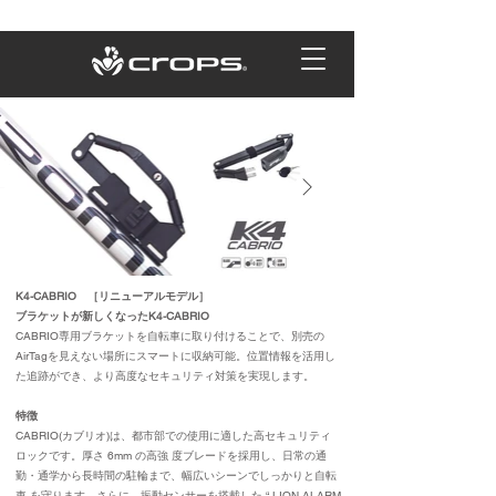
K4-CABRIO ［リニューアルモデル］
ブラケットが新しくなったK4-CABRIO
CABRIO専用ブラケットを自転車に取り付けることで、別売の
AirTagを見えない場所にスマートに収納可能。位置情報を活用し
た追跡ができ、より高度なセキュリティ対策を実現します。
特徴
CABRIO(カブリオ)は、都市部での使用に適した高セキュリティ
ロックです。厚さ 6mm の高強 度ブレードを採用し、日常の通
勤・通学から長時間の駐輪まで、幅広いシーンでしっかりと自転
車 を守ります。さらに、振動センサーを搭載した “ LION ALARM