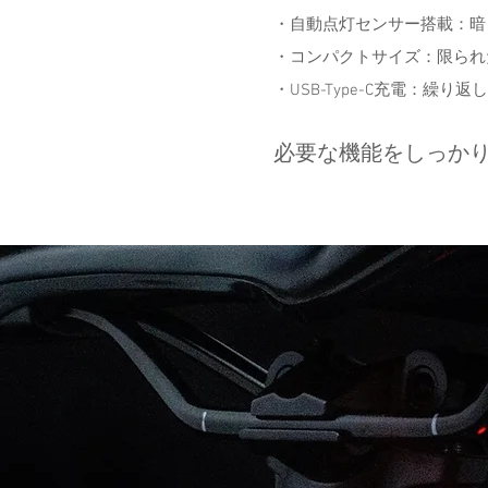
・自動点灯センサー搭載：暗
・コンパクトサイズ：限られ
・USB-Type-C充電：繰り
必要な機能をしっか