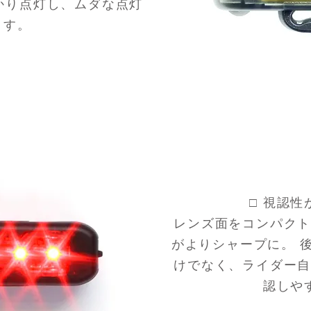
かり点灯し、ムダな点灯
ます。
□ 視認
レンズ面をコンパク
がよりシャープに。 
けでなく、ライダー
認しや