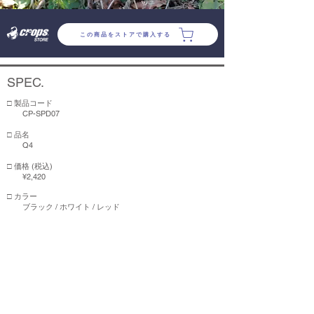
この商品をストアで購入する
SPEC.
​□ 製品コード
CP-SPD07
​​□ 品名
Q4
□ 価格 (税込)
¥2,420
□ カラー
ブラック / ホワイト / レッド
2023年追加カラー：グラベルグリーン / グラベルサンド
生産終了：グリーン / ピンク
□ ロック方式
3桁ダイヤル
​□ ケーブル
4mm x 1800mm
□ ヘッドサイズ (W×D×H)