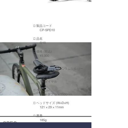
□ 製品コード
CP-SPD10
□ 品名
Q10
□ 価格 (税込)
¥3,300
□ カラー
ブラック / チタニウムシルバー
□ ロック方式
3桁ダイヤル
□ ケーブル
5mm ダブル × 1500mm
□ ヘッドサイズ (W×D×H)
121 × 29 × 11mm
□ 重量
185g
SPEC.