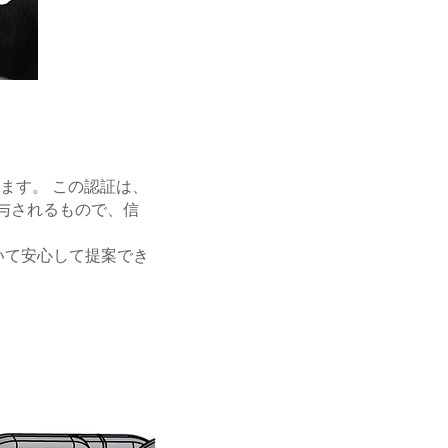
います。 この認証は、
与されるもので、信
いて安心して提案でき