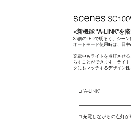
scenes
SC10
<新機能 "
を搭
A-LINK"
35個のLEDで明るく、シー
オートモード使用時は、日中の
充電中もライトを点灯させる
らすことができます。ライト
クにもマッチするデザイン性
□ "A-LINK"
ライトの電源がONの状態
ができます。選択したモ
□ 充電しながらの点灯が
モバイルバッテリーなど