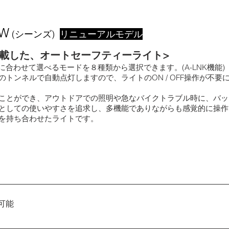
0W
(シーンズ)
リニューアルモデル
載した、オートセーフティーライト>
ンに合わせて選べるモードを８種類から選択できます。(A-LNK機能)
トンネルで自動点灯しますので、ライトのON / OFF操作が不要
ことができ、アウトドアでの照明や急なバイクトラブル時に、バッ
としての使いやすさを追求し、多機能でありながらも感覚的に操作
を持ち合わせたライトです。
でボタンをダブルクリックすると、オート4モードと常時点灯(点滅)
ードは、モードメモリー機能により記憶されます。
可能
を接続し、充電しながらライトを点灯することができます。ロング