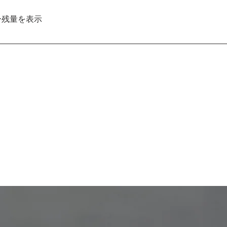
が軽減します。※充電中はオート機能が作動せず、コンスタント4
ー残量を表示
バッテリー残量を2秒間表示します。 〈表示方法〉LEDの光る数(列
 / ３：60% / ２：40% / １ : 20% 以下