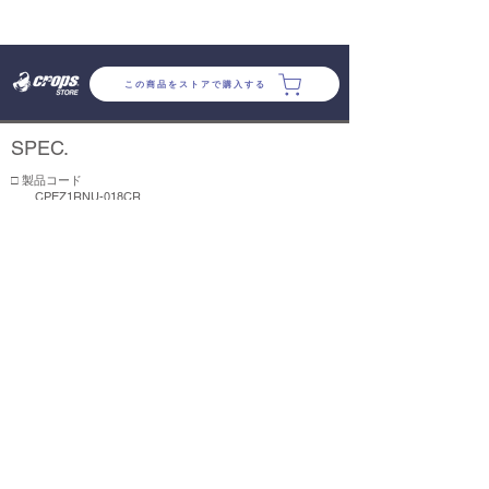
この商品をストアで購入する
SPEC.
​□ 製品コード
CPEZ1RNU-018CR
​​□ 品名
EZ1-SPORTS
□ 価格 (税込)
¥1,540
□ カラー
ボディ：ブラック / レンズ：レッド
□ LED
レッドLED x 1
□ 本体サイズ (W×H×D) / 重量
34 × 32 × 19mm / 11g
​□ 機能 / 連続点灯時間 (個体差がある場合があります)
点灯：200時間 / 点滅1：300時間 / 点滅2：360時間