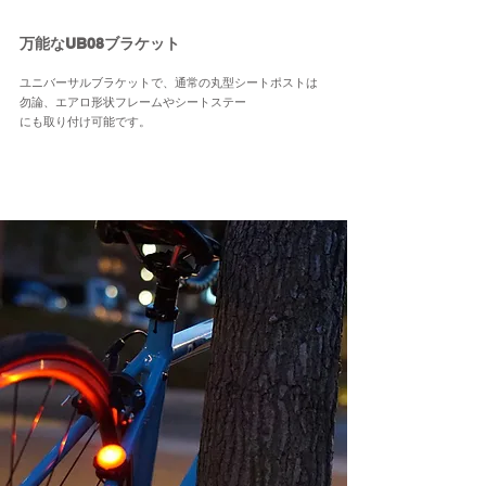
万能なUB08ブラケット
ユニバーサル
ブラケットで、通常の丸型シートポストは
勿論、エアロ形状フレームや
シートステー
に
も取り付け
可能です。