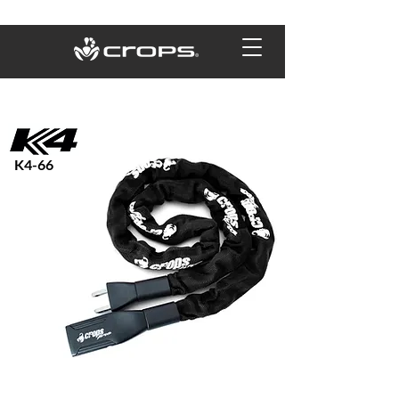
K4-66