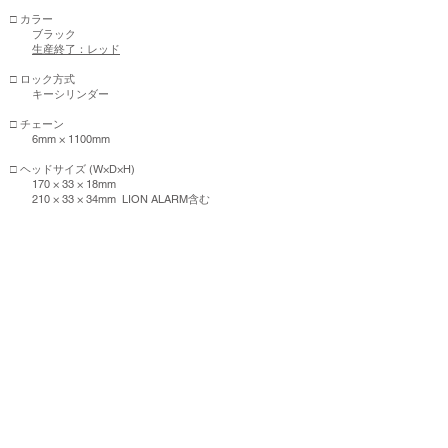
□ カラー
ブラック
生産終了：レッド
□ ロック方式
キーシリンダー
□ チェーン
6mm × 1100mm
□ ヘッドサイズ (W×D×H)
170 × 33 × 18mm
210 × 33 × 34mm LION ALARM含む
□ 重量
1048g
1240g LION ALARM含む
□ 付属品
ディンプルキー ×3
Micro USBケーブル (LION ALARMセット)
この商品をストアで購入する