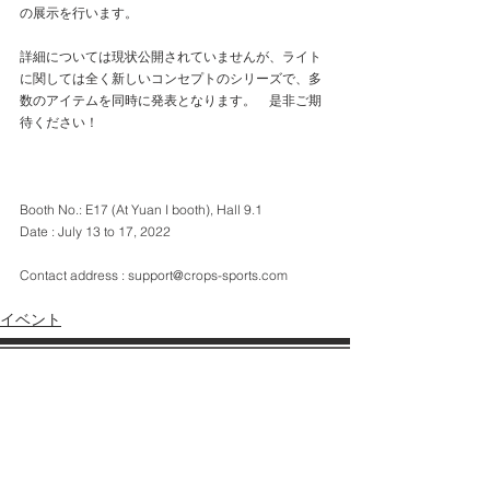
の展示を行います。
詳細については現状公開されていませんが、ライト
に関しては全く新しいコンセプトのシリーズで、多
数のアイテムを同時に発表となります。　是非ご期
待ください！
Booth No.: E17 (At Yuan I booth), Hall 9.1
Date : July 13 to 17, 2022
Contact address : support@crops-sports.com
イベント
会社案内
各種規約
会社概要
SDGsへの取り組み
会社沿革
​​おしらせ
サポート
​取扱説明書