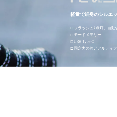
軽量で細身のシルエ
□ フラ
ッシュ⇄点灯、自動
□ モードメモリー
□ USB Type-C
​□ 固定力の強いアルティ