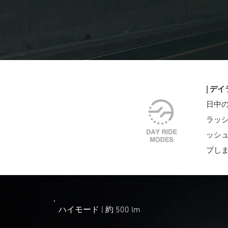
​| 
​日中
ラッシ
ッシュ
プし
ハイモード | ​約 500 lm