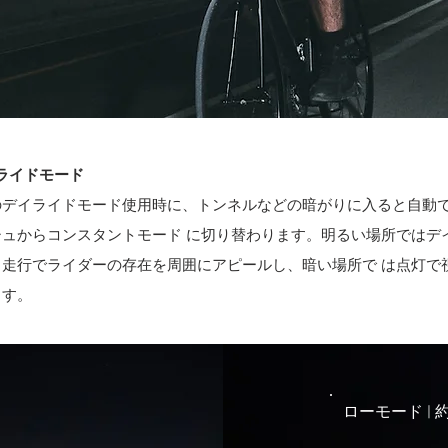
デイライドモード
のデイライドモード使用時に、トンネルなどの暗がりに入ると自動て
ュからコンスタントモード に切り替わります。明るい場所ではテ
走行でライダーの存在を周囲にアピールし、暗い場所で は点灯で
ます。
ローモード | ​約 