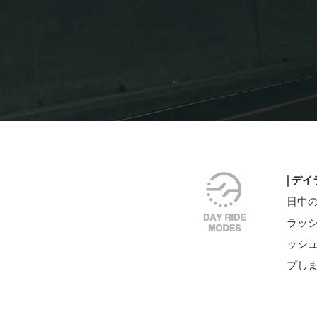
​| 
​日中
ラッシ
ッシュ
プし