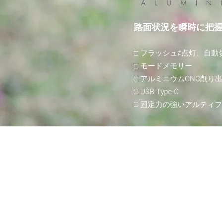
路面状況を瞬時に把
□ フラ
ッシュ⇄点灯、自動
□ モードメモリー
□ ア
ル
ミニウムCNC削り
□ USB Type-C
​□ 固定力の強いアルティ