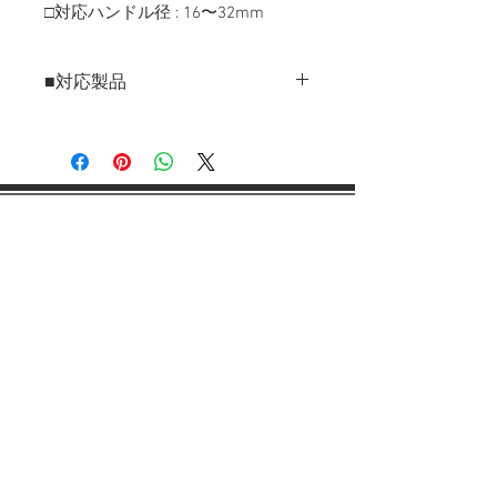
□対応ハンドル径 : 16〜32mm
■対応製品
LUM240MU
/
LUM120MU
/
LUM100MU
/
SX9-1W
/
SX8-1W
/
SX8
/
SX7
/
SJ2
/ SX4N / X3cs / X-zero
会社案内
各種規約
会社概要
SDGsへの取り組み
会社沿革
​​おしらせ
サポート
​取扱説明書
〒652-0834
神戸市兵庫区本町1-1-24
Tel：078-381-7494 Fax：078-381-7495