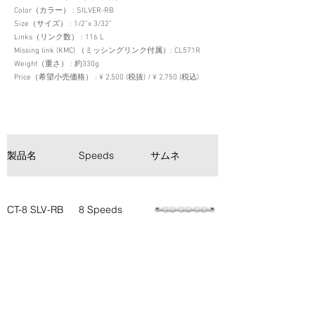
Color（カラー） : SILVER-RB
Size（サイズ） : 1/2”x 3/32”
Links（リンク数） : 116 L
Missing link (KMC) （ミッシングリンク付属）: CL571R
Weight（重さ） : 約330g
Price（希望小売価格） : ¥ 2,500 (税抜) / ¥ 2,750 (税込)
製品名
Speeds
サムネ
見出し
高い引張強度約
8４0kgf 優れた
CT-8 SLV-RB
8 Speeds
耐久性を実現
簡単脱着ミッシ
ングリンク付き
（SH/SRM対
応）