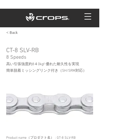
< Back
CT-8 SLV-RB
8 Speeds
高い引張強度約8４0kgf 優れた耐久性を実現
簡単脱着ミッシングリンク付き（SH/SRM対応）
Product name（プロダクト名） : GT-8 SLV-RB