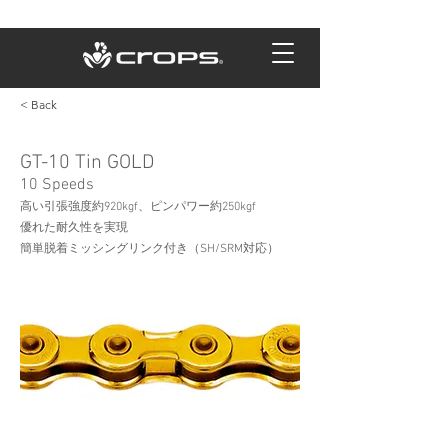
< Back
GT-10 Tin GOLD
10 Speeds
高い引張強度約920kgf、ピンパワー約250kgf
優れた耐久性を実現
簡単脱着ミッシングリンク付き（SH/SRM対応）