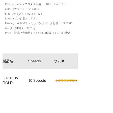
Product name（プロダクト名） : GT-10 Tin-GOLD
Color（カラー） : Tin-GOLD
Size（サイズ） : 1/2”x 11/128”
Links（リンク数） : 116 L
Missing link (KMC) （ミッシングリンク付属）: CL559R
Weight（重さ） : 約295g
Price（希望小売価格） : ¥ 6,500 (税抜) / ¥ 7,150 (税込)
製品名
Speeds
サムネ
見出し
高い引張強度約
920kgf、ピン
GT-10 Tin
10 Speeds
パワー約
GOLD
250kgf 優れた
耐久性を実現
簡単脱着ミッシ
ングリンク付き
（SH/SRM対
応）