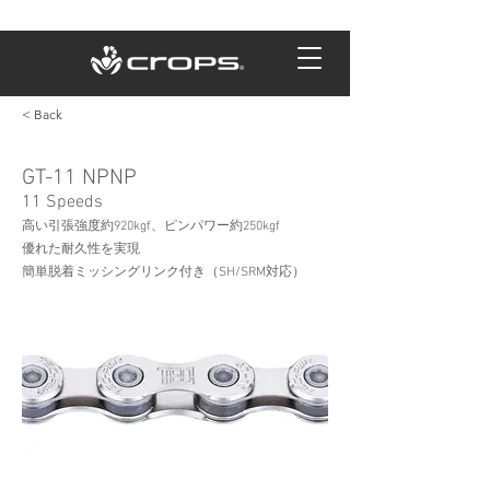
< Back
GT-11 NPNP
11 Speeds
高い引張強度約920kgf、ピンパワー約250kgf
優れた耐久性を実現
簡単脱着ミッシングリンク付き（SH/SRM対応）