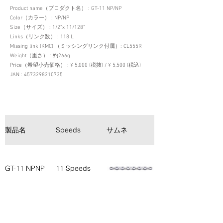
Product name（プロダクト名） : GT-11 NP/NP
Color（カラー） : NP/NP
Size（サイズ） : 1/2”x 11/128”
Links（リンク数） : 118 L
Missing link (KMC) （ミッシングリンク付属）: CL555R
Weight（重さ） : 約266g
Price（希望小売価格） : ¥ 5,000 (税抜) / ¥ 5,500 (税込)
JAN :
4573298210735
製品名
Speeds
サムネ
見出し
高い引張強度約
920kgf、ピン
GT-11 NPNP
11 Speeds
パワー約
250kgf 優れた
耐久性を実現
簡単脱着ミッシ
ングリンク付き
（SH/SRM対