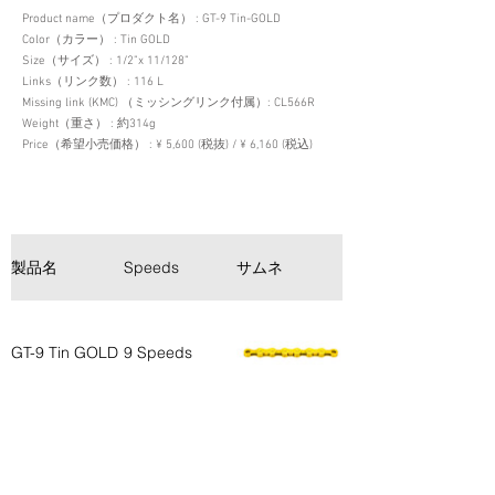
Product name（プロダクト名） : GT-9 Tin-GOLD
Color（カラー） : Tin GOLD
Size（サイズ） : 1/2”x 11/128”
Links（リンク数） : 116 L
Missing link (KMC) （ミッシングリンク付属）: CL566R
Weight（重さ） : 約314g
Price（希望小売価格） : ¥ 5,600 (税抜) / ¥ 6,160 (税込)
製品名
Speeds
サムネ
見出し
高い引張強度約
920kgf、ピン
GT-9 Tin GOLD
9 Speeds
パワー約
250kgf 優れた
耐久性を実現
簡単脱着ミッシ
ングリンク付き
（SH/SRM対
応）