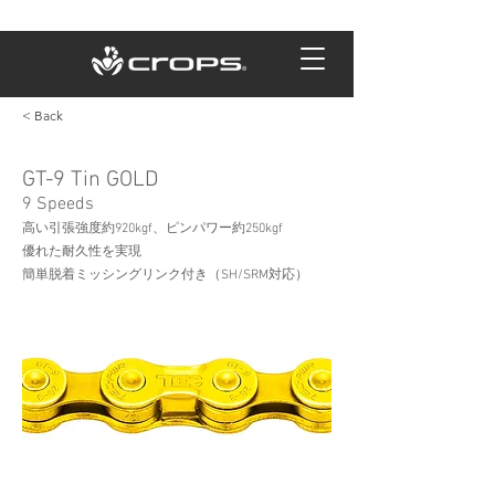
< Back
GT-9 Tin GOLD
9 Speeds
高い引張強度約920kgf、ピンパワー約250kgf
優れた耐久性を実現
簡単脱着ミッシングリンク付き（SH/SRM対応）