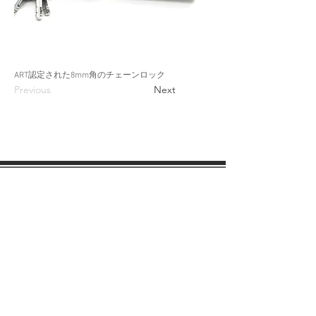
ART認定された8mm角のチェーンロック
Previous
Next
会社案内
各種規約
会社概要
SDGsへの取り組み
会社沿革
​​おしらせ
サポート
​取扱説明書