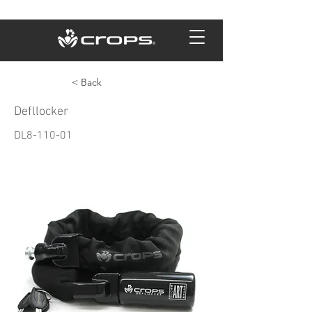
< Back
Defllocker
DL8-110-01