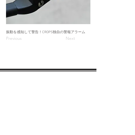
振動を感知して警告！CROPS独自の警報アラーム
Previous
Next
会社案内
各種規約
会社概要
SDGsへの取り組み
会社沿革
​​おしらせ
サポート
​取扱説明書